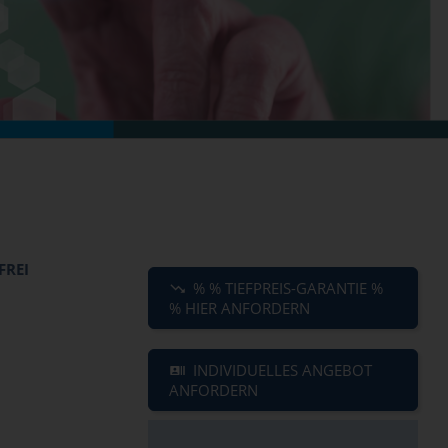
FREI
% % TIEFPREIS-GARANTIE %
% HIER ANFORDERN
INDIVIDUELLES ANGEBOT
ANFORDERN