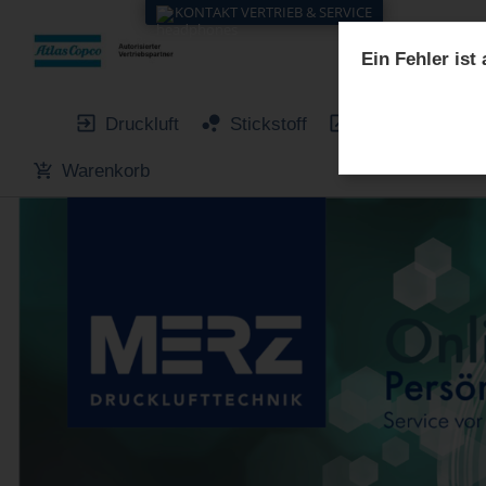
KONTAKT VERTRIEB & SERVICE
Ein Fehler ist
Druckluft
Stickstoff
Vakuum
O
Warenkorb