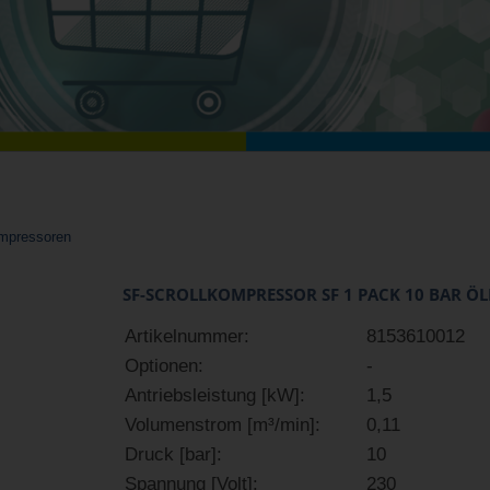
ompressoren
SF-SCROLLKOMPRESSOR SF 1 PACK 10 BAR ÖL
Artikelnummer:
8153610012
Optionen:
-
Antriebsleistung [kW]:
1,5
Volumenstrom [m³/min]:
0,11
Druck [bar]:
10
Spannung [Volt]:
230