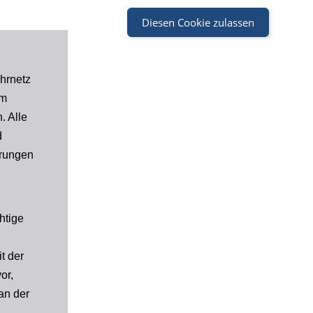
Diesen Cookie zulassen
hrnetz
um
. Alle
d
erungen
htige
t der
or,
an der