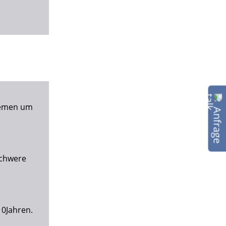
stemen um
Anfrage
schwere
10Jahren.