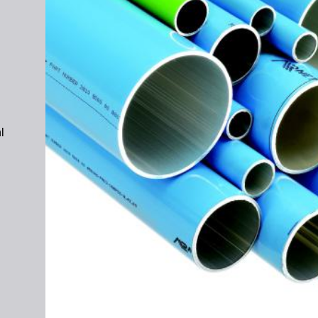
n
l
h