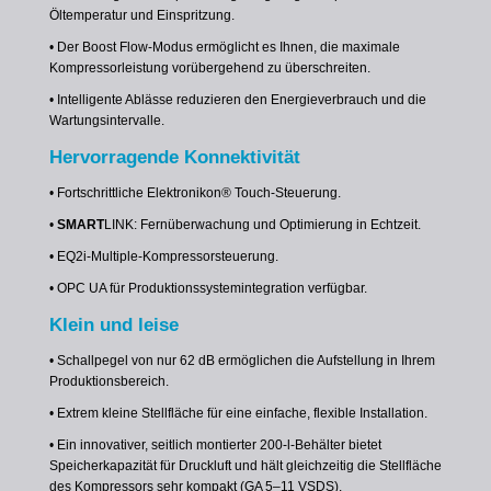
Öltemperatur und Einspritzung.
• Der Boost Flow-Modus ermöglicht es Ihnen, die maximale
Kompressorleistung vorübergehend zu überschreiten.
• Intelligente Ablässe reduzieren den Energieverbrauch und die
Wartungsintervalle.
Hervorragende Konnektivität
• Fortschrittliche Elektronikon® Touch-Steuerung.
•
SMART
LINK: Fernüberwachung und Optimierung in Echtzeit.
• EQ2i-Multiple-Kompressorsteuerung.
• OPC UA für Produktionssystemintegration verfügbar.
Klein und leise
• Schallpegel von nur 62 dB ermöglichen die Aufstellung in Ihrem
Produktionsbereich.
• Extrem kleine Stellfläche für eine einfache, flexible Installation.
• Ein innovativer, seitlich montierter 200-l-Behälter bietet
Speicherkapazität für Druckluft und hält gleichzeitig die Stellfläche
des Kompressors sehr kompakt (GA 5–11 VSDS).