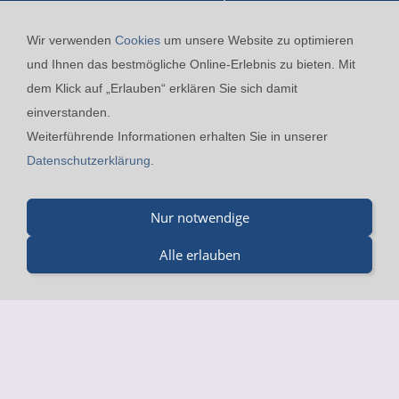
zukunftssichere Investition dar.
Wir verwenden
Cookies
um unsere Website zu optimieren
und Ihnen das bestmögliche Online-Erlebnis zu bieten. Mit
dem Klick auf „Erlauben“ erklären Sie sich damit
einverstanden.
Weiterführende Informationen erhalten Sie in unserer
24h-Notfall-Hotline
Cookies
Widerrufsrecht
Versand & Zahlung
Datenschutzerklärung
AGB
Datenschutzerklärung
.
Impressum
Kontakt
Nur notwendige
Merz GmbH Drucklufttechnik - Beinheimer Straße 19 - 76437
Rastatt - Tel.: 07229-184 90 9-0 - mail@merz-
Alle erlauben
drucklufttechnik.de