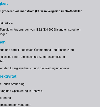
keit
 % größerer Volumenstrom (FAD) im Vergleich zu GA-Modellen
Standards.
reffen die Anforderungen von IES2 (EN 50598) und entsprechen
ungen.
nen
regelung sorgt für optimale Öltemperatur und Einspritzung.
glicht es Ihnen, die maximale Kompressorleistung
ten.
ieren den Energieverbrauch und die Wartungsintervalle.
ektivität
on® Touch-Steuerung.
ung und Optimierung in Echtzeit.
teuerung.
emintegration verfügbar.