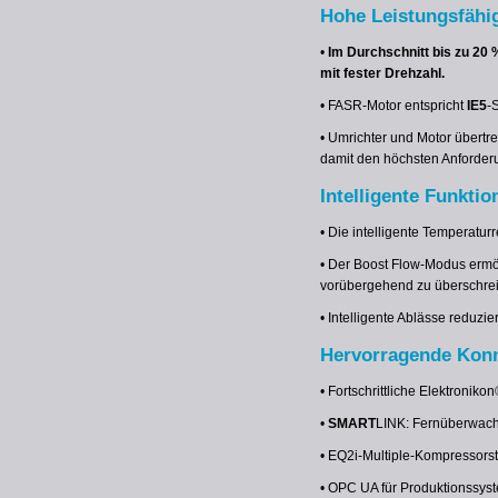
Hohe Leistungsfähig
•
Im Durchschnitt bis zu 20
mit fester Drehzahl.
• FASR-Motor entspricht
IE5
-
• Umrichter und Motor übert
damit den höchsten Anforder
Intelligente Funktio
• Die intelligente Temperatur
• Der Boost Flow-Modus ermö
vorübergehend zu überschrei
• Intelligente Ablässe reduz
Hervorragende Konn
• Fortschrittliche Elektronik
•
SMART
LINK: Fernüberwach
• EQ2i-Multiple-Kompressors
• OPC UA für Produktionssyst