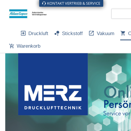
KONTAKT VERTRIEB & SERVICE
KONTAKT VERTRIEB & SERVICE
Druckluft
Stickstoff
Vakuum
O
Warenkorb