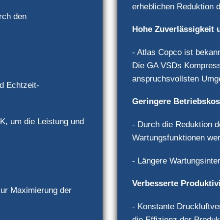
erheblichen Reduktion 
urch den
Hohe Zuverlässigkeit 
- Atlas Copco ist bekann
Die GA VSDs Kompressor
anspruchsvollsten Umge
nd Echtzeit-
Geringere Betriebskos
K, um die Leistung und
- Durch die Reduktion d
Wartungsfunktionen wer
- Längere Wartungsinter
Verbesserte Produktivi
zur Maximierung der
- Konstante Druckluftve
die Effizienz der Produ