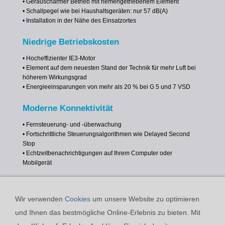
• Geräuscharmer Betrieb mit riemengetriebenem Element
• Schallpegel wie bei Haushaltsgeräten: nur 57 dB(A)
• Installation in der Nähe des Einsatzortes
Niedrige Betriebskosten
• Hocheffizienter IE3-Motor
• Element auf dem neuesten Stand der Technik für mehr Luft bei
höherem Wirkungsgrad
• Energieeinsparungen von mehr als 20 % bei G 5 und 7 VSD
Moderne Konnektivität
• Fernsteuerung- und -überwachung
• Fortschrittliche Steuerungsalgorithmen wie Delayed Second
Stop
• Echtzeitbenachrichtigungen auf Ihrem Computer oder
Mobilgerät
Wir verwenden
Cookies
um unsere Website zu optimieren
und Ihnen das bestmögliche Online-Erlebnis zu bieten. Mit