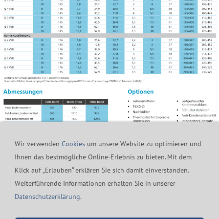
Wir verwenden
Cookies
um unsere Website zu optimieren und
Ihnen das bestmögliche Online-Erlebnis zu bieten. Mit dem
Klick auf „Erlauben“ erklären Sie sich damit einverstanden.
24h-Notfall-Hotline
Cookies
Widerrufsrecht
Weiterführende Informationen erhalten Sie in unserer
Versand & Zahlung
Datenschutzerklärung
AGB
Datenschutzerklärung
.
Impressum
Kontakt