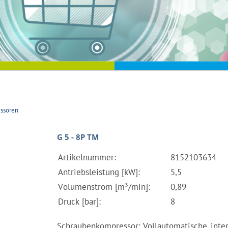
ssoren
G 5 - 8P TM
Artikelnummer:
8152103634
Antriebsleistung [kW]:
5,5
Volumenstrom [m³/min]:
0,89
Druck [bar]:
8
Schraubenkompressor: Vollautomatische, inte