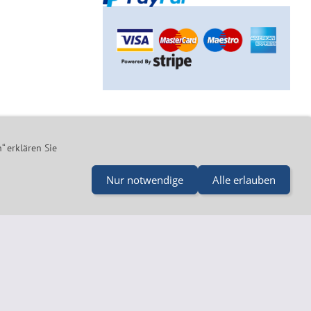
B
Impressum
Kontakt
“ erklären Sie
Nur notwendige
Alle erlauben
l@merz-drucklufttechnik.de