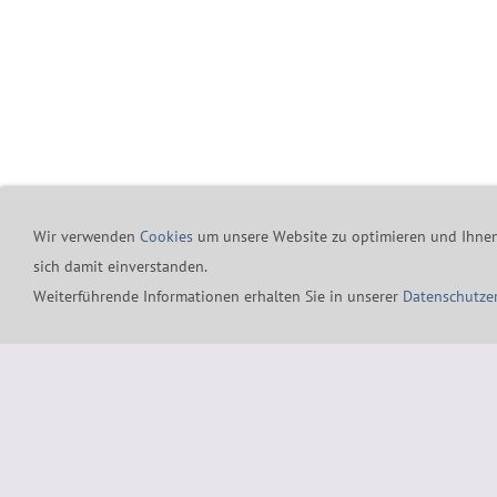
24h-Notfall-Hotline
Co
Wir verwenden
Cookies
um unsere Website zu optimieren und Ihnen 
sich damit einverstanden.
Merz GmbH Drucklufttechni
Weiterführende Informationen erhalten Sie in unserer
Datenschutze