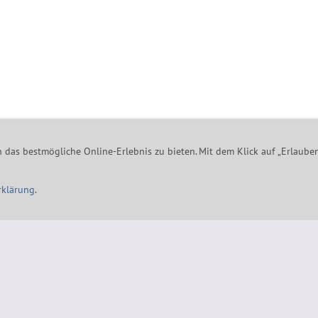
okies
Widerrufsrecht
Versand & Zahlung
Datenschutzerklärung
AG
das bestmögliche Online-Erlebnis zu bieten. Mit dem Klick auf „Erlauben
k - Beinheimer Straße 19 - 76437 Rastatt - Tel.: 07229-184 90 9-0 - mai
rklärung
.