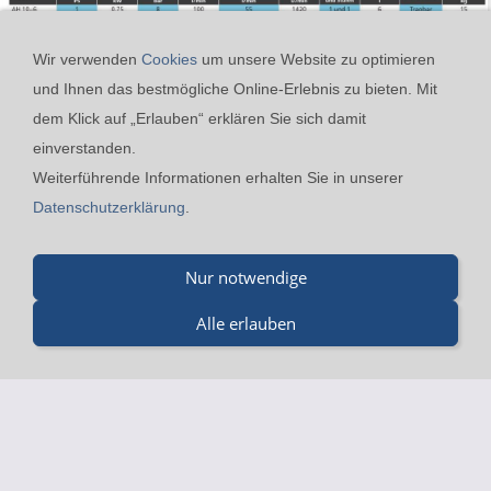
Wir verwenden
Cookies
um unsere Website zu optimieren
und Ihnen das bestmögliche Online-Erlebnis zu bieten. Mit
dem Klick auf „Erlauben“ erklären Sie sich damit
einverstanden.
24h-Notfall-Hotline
Cookies
Widerrufsrecht
Weiterführende Informationen erhalten Sie in unserer
Versand & Zahlung
Datenschutzerklärung
AGB
Datenschutzerklärung
.
Impressum
Kontakt
Merz GmbH Drucklufttechnik - Beinheimer Straße 19 - 76437
Nur notwendige
Rastatt - Tel.: 07229-184 90 9-0 - mail@merz-
Alle erlauben
drucklufttechnik.de