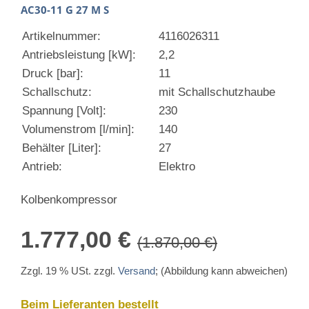
AC30-11 G 27 M S
Artikelnummer:
4116026311
Antriebsleistung [kW]:
2,2
Druck [bar]:
11
Schallschutz:
mit Schallschutzhaube
Spannung [Volt]:
230
Volumenstrom [l/min]:
140
Behälter [Liter]:
27
Antrieb:
Elektro
Kolbenkompressor
1.777,00 €
(1.870,00 €)
Zzgl. 19 % USt. zzgl.
Versand
; (Abbildung kann abweichen)
Beim Lieferanten bestellt