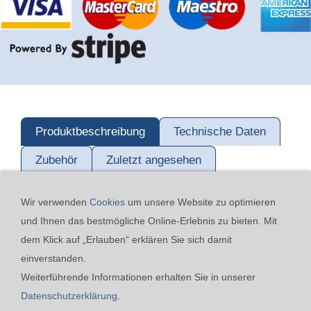
Produktbeschreibung
Technische Daten
Zubehör
Zuletzt angesehen
Wir verwenden
Cookies
um unsere Website zu optimieren
und Ihnen das bestmögliche Online-Erlebnis zu bieten. Mit
dem Klick auf „Erlauben“ erklären Sie sich damit
einverstanden.
24h-Notfall-Hotline
Cookies
Widerrufsrecht
Weiterführende Informationen erhalten Sie in unserer
Versand & Zahlung
Datenschutzerklärung
AGB
Datenschutzerklärung
.
Impressum
Kontakt