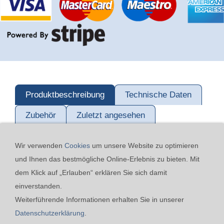
Produktbeschreibung
Technische Daten
Zubehör
Zuletzt angesehen
Wir verwenden
Cookies
um unsere Website zu optimieren
und Ihnen das bestmögliche Online-Erlebnis zu bieten. Mit
dem Klick auf „Erlauben“ erklären Sie sich damit
einverstanden.
24h-Notfall-Hotline
Cookies
Widerrufsrecht
Weiterführende Informationen erhalten Sie in unserer
Versand & Zahlung
Datenschutzerklärung
AGB
Datenschutzerklärung
.
Impressum
Kontakt