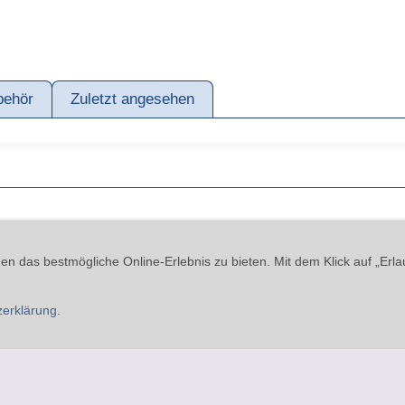
behör
Zuletzt angesehen
kies
Widerrufsrecht
Versand & Zahlung
Datenschutzerklärung
A
n das bestmögliche Online-Erlebnis zu bieten. Mit dem Klick auf „Erla
 - Beinheimer Straße 19 - 76437 Rastatt - Tel.: 07229-184 90 9-0 - ma
zerklärung
.