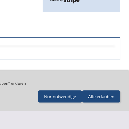
GB
Impressum
Kontakt
uben“ erklären
Nur notwendige
Alle erlauben
il@merz-drucklufttechnik.de