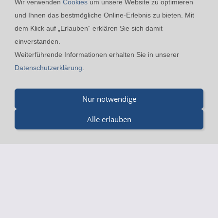
Wir verwenden
Cookies
um unsere Website zu optimieren
und Ihnen das bestmögliche Online-Erlebnis zu bieten. Mit
dem Klick auf „Erlauben“ erklären Sie sich damit
einverstanden.
24h-Notfall-Hotline
Cookies
Widerrufsrecht
Weiterführende Informationen erhalten Sie in unserer
Versand & Zahlung
Datenschutzerklärung
AGB
Datenschutzerklärung
.
Impressum
Kontakt
Nur notwendige
Merz GmbH Drucklufttechnik - Beinheimer Straße 19 - 76437
Rastatt - Tel.: 07229-184 90 9-0 - mail@merz-
Alle erlauben
drucklufttechnik.de