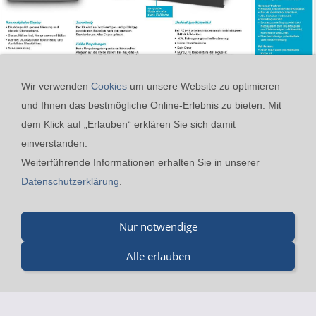
Wir verwenden
Cookies
um unsere Website zu optimieren
und Ihnen das bestmögliche Online-Erlebnis zu bieten. Mit
dem Klick auf „Erlauben“ erklären Sie sich damit
einverstanden.
24h-Notfall-Hotline
Cookies
Widerrufsrecht
Weiterführende Informationen erhalten Sie in unserer
Versand & Zahlung
Datenschutzerklärung
AGB
Datenschutzerklärung
.
Impressum
Kontakt
Nur notwendige
Merz GmbH Drucklufttechnik - Beinheimer Straße 19 - 76437
Rastatt - Tel.: 07229-184 90 9-0 - mail@merz-
Alle erlauben
drucklufttechnik.de