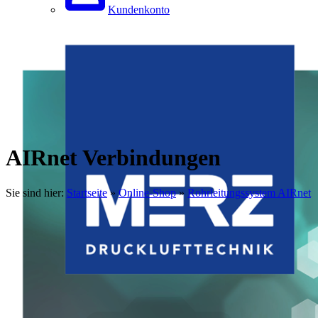
Kundenkonto
AIRnet Verbindungen
Sie sind hier:
Startseite
»
Online-Shop
»
Rohrleitungssystem AIRnet