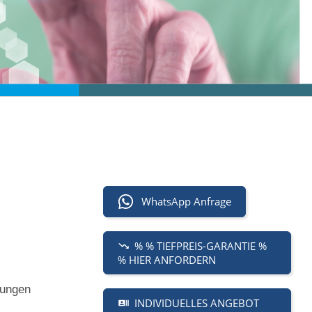
WhatsApp Anfrage
% % TIEFPREIS-GARANTIE %
% HIER ANFORDERN
dungen
INDIVIDUELLES ANGEBOT