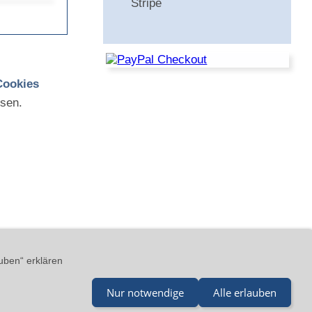
Stripe
Cookies
sen.
GB
Impressum
Kontakt
uben“ erklären
Nur notwendige
Alle erlauben
il@merz-drucklufttechnik.de