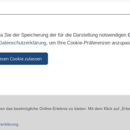
 da Sie der Speicherung der für die Darstellung notwendigen
Datenschutzerklärung
, um Ihre Cookie-Präferenzen anzupas
esen Cookie zulassen
kies
Widerrufsrecht
Versand & Zahlung
Datenschutzerklärung
A
n das bestmögliche Online-Erlebnis zu bieten. Mit dem Klick auf „Erla
 - Beinheimer Straße 19 - 76437 Rastatt - Tel.: 07229-184 90 9-0 - ma
zerklärung
.