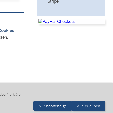
Stripe
Cookies
sen.
GB
Impressum
Kontakt
uben“ erklären
Nur notwendige
Alle erlauben
il@merz-drucklufttechnik.de