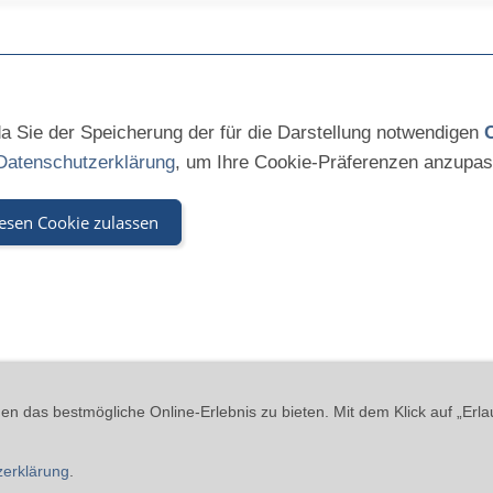
 da Sie der Speicherung der für die Darstellung notwendigen
Datenschutzerklärung
, um Ihre Cookie-Präferenzen anzupas
esen Cookie zulassen
kies
Widerrufsrecht
Versand & Zahlung
Datenschutzerklärung
A
n das bestmögliche Online-Erlebnis zu bieten. Mit dem Klick auf „Erla
 - Beinheimer Straße 19 - 76437 Rastatt - Tel.: 07229-184 90 9-0 - ma
zerklärung
.