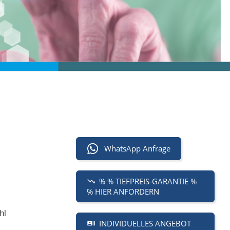
WhatsApp Anfrage
% % TIEFPREIS-GARANTIE %
% HIER ANFORDERN
hl
INDIVIDUELLES ANGEBOT