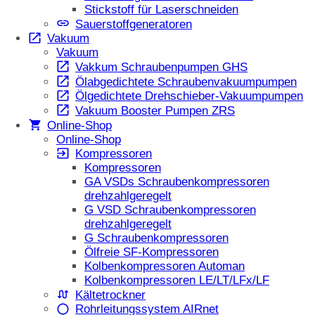
Stickstoff für Laserschneiden
Sauerstoffgeneratoren
Vakuum
Vakuum
Vakkum Schraubenpumpen GHS
Ölabgedichtete Schraubenvakuumpumpen
Ölgedichtete Drehschieber-Vakuumpumpen
Vakuum Booster Pumpen ZRS
Online-Shop
Online-Shop
Kompressoren
Kompressoren
GA VSDs Schraubenkompressoren
drehzahlgeregelt
G VSD Schraubenkompressoren
drehzahlgeregelt
G Schraubenkompressoren
Ölfreie SF-Kompressoren
Kolbenkompressoren Automan
Kolbenkompressoren LE/LT/LFx/LF
Kältetrockner
Rohrleitungssystem AIRnet