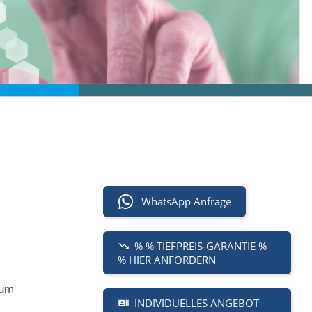
WhatsApp Anfrage
% % TIEFPREIS-GARANTIE %
% HIER ANFORDERN
ium
INDIVIDUELLES ANGEBOT