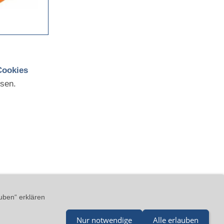
Cookies
sen.
GB
Impressum
Kontakt
uben“ erklären
Nur notwendige
Alle erlauben
il@merz-drucklufttechnik.de